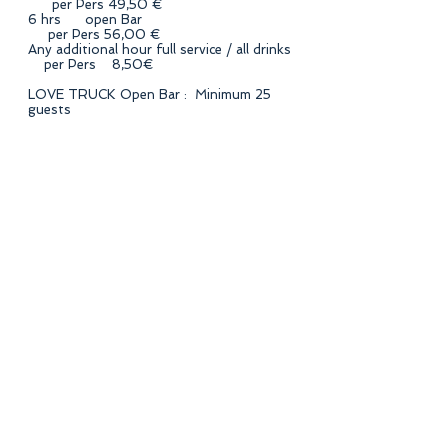
per Pers 49,50 €
6 hrs open Bar
per Pers 56,00 €
Any additional hour full service / all drinks
per Pers 8,50€
LOVE TRUCK Open Bar : Minimum 25
guests
¿Necesita
s equipo?
Grandes bancos y mesas estilo
Boho, etc.