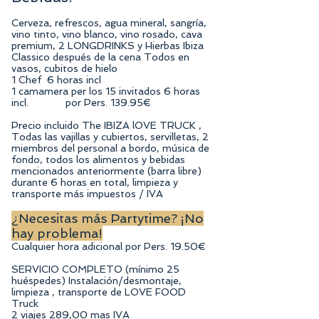
Cerveza, refrescos, agua mineral, sangría,
vino tinto, vino blanco, vino rosado, cava
premium, 2 LONGDRINKS y Hierbas Ibiza
Classico después de la cena Todos en
vasos, cubitos de hielo
1 Chef 6 horas incl
1 camamera per los 15 invitados 6 horas
incl. por Pers. 139.95€
Precio incluido The IBIZA lOVE TRUCK ,
Todas las vajillas y cubiertos, servilletas, 2
miembros del personal a bordo, música de
fondo, todos los alimentos y bebidas
mencionados anteriormente (barra libre)
durante 6 horas en total, limpieza y
transporte más impuestos / IVA
¿Necesitas más Partytime? ¡No
hay problema!
Cualquier hora adicional por Pers. 19.50€
SERVICIO COMPLETO (mínimo 25
huéspedes) Instalación/desmontaje,
limpieza , transporte de LOVE FOOD
Truck
2 viajes 289,00 mas IVA