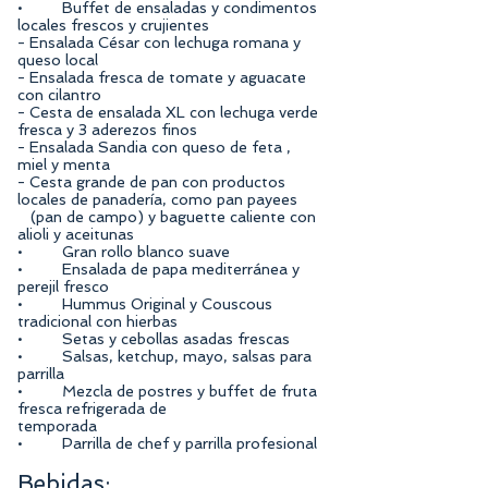
• Buffet de ensaladas y condimentos
locales frescos y crujientes
- Ensalada César con lechuga romana y
queso local
- Ensalada fresca de tomate y aguacate
con cilantro
- Cesta de ensalada XL con lechuga verde
fresca y 3 aderezos finos
- Ensalada Sandia con queso de feta ,
miel y menta
- Cesta grande de pan con productos
locales de panadería, como pan payees
(pan de campo) y baguette caliente con
alioli y aceitunas
• Gran rollo blanco suave
• Ensalada de papa mediterránea y
perejil fresco
• Hummus Original y Couscous
tradicional con hierbas
• Setas y cebollas asadas frescas
• Salsas, ketchup, mayo, salsas para
parrilla
• Mezcla de postres y buffet de fruta
fresca refrigerada de
temporada
• Parrilla de chef y parrilla profesional
Bebidas: