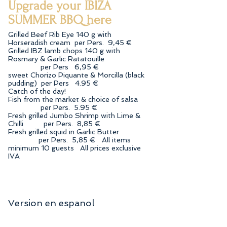
Upgrade your IBIZA
SUMMER BBQ here
Grilled Beef Rib Eye 140 g with
Horseradish cream per Pers. 9,45 €
Grilled IBZ lamb chops 140 g with
Rosmary & Garlic Ratatouille
per Pers 6,95 €
sweet Chorizo Piquante & Morcilla (black
pudding) per Pers 4.95 €
Catch of the day!
Fish from the market & choice of salsa
per Pers. 5.95 €
Fresh grilled Jumbo Shrimp with Lime &
Chilli per Pers. 8,85 €
Fresh grilled squid in Garlic Butter
per Pers. 5,85 € All items
minimum 10 guests All prices exclusive
IVA
Version en espanol