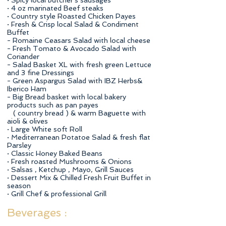
· Spicy local butcher's sausages
· 4 oz marinated Beef steaks
· Country style Roasted Chicken Payes
· Fresh & Crisp local Salad & Condiment
Buffet
- Romaine Ceasars Salad with local cheese
- Fresh Tomato & Avocado Salad with
Coriander
- Salad Basket XL with fresh green Lettuce
and 3 fine Dressings
- Green Aspargus Salad with IBZ Herbs&
Iberico Ham
- Big Bread basket with local bakery
products such as pan payes
( country bread ) & warm Baguette with
aioli & olives
· Large White soft Roll
· Mediterranean Potatoe Salad & fresh flat
Parsley
· Classic Honey Baked Beans
· Fresh roasted Mushrooms & Onions
· Salsas , Ketchup , Mayo, Grill Sauces
· Dessert Mix & Chilled Fresh Fruit Buffet in
season
· Grill Chef & professional Grill
Beverages :