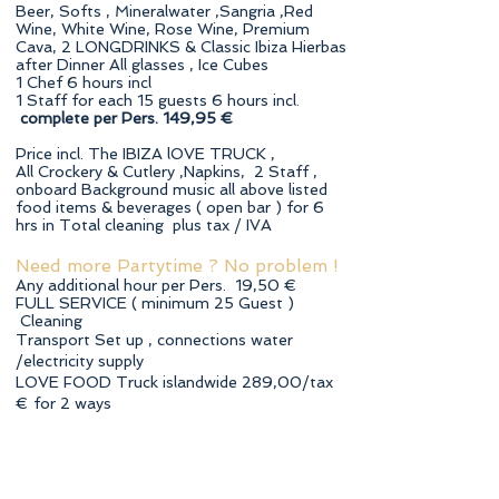
Beer, Softs , Mineralwater ,Sangria ,Red
Wine, White Wine, Rose Wine, Premium
Cava, 2 LONGDRINKS & Classic Ibiza Hierbas
after Dinner All glasses , Ice Cubes
1 Chef 6 hours incl
1 Staff for each 15 guests 6 hours incl.
complete per Pers. 149,95 €
Price incl. The IBIZA lOVE TRUCK ,
All Crockery & Cutlery ,Napkins, 2 Staff ,
onboard Background music all above listed
food items & beverages ( open bar ) for 6
hrs in Total cleaning plus tax / IVA
Need more Partytime ? No problem !
Any additional hour per Pers. 19,50 €
FULL SERVICE ( minimum 25 Guest )
Cleaning
Transport Set up , connections water
/electricity supply
LOVE FOOD Truck islandwide 289,00/tax
€ for 2 ways