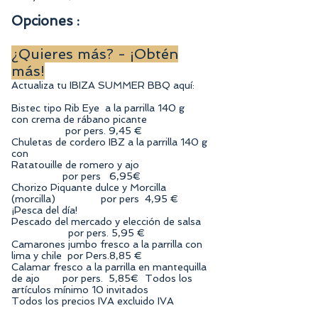
Opciones :
¿Quieres más? - ¡Obtén
más!
Actualiza tu IBIZA SUMMER BBQ aquí:
Bistec tipo Rib Eye a la parrilla 140 g
con crema de rábano picante
por pers. 9,45 €
Chuletas de cordero IBZ a la parrilla 140 g
con
Ratatouille de romero y ajo
por pers 6,95€
Chorizo Piquante dulce y Morcilla
(morcilla) por pers 4,95 €
¡Pesca del día!
Pescado del mercado y elección de salsa
por pers. 5,95 €
Camarones jumbo fresco a la parrilla con
lima y chile por Pers.8,85 €
Calamar fresco a la parrilla en mantequilla
de ajo por pers. 5,85€ Todos los
artículos mínimo 10 invitados
Todos los precios IVA excluido IVA