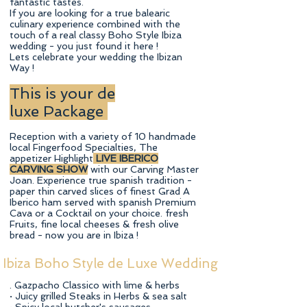
fantastic tastes.
If you are looking for a true balearic
culinary experience combined with the
touch of a real classy Boho Style Ibiza
wedding - you just found it here !
Lets celebrate your wedding the Ibizan
Way !
This is your de
luxe Package
​Reception with a variety of 10 handmade
local Fingerfood Specialties, The
appetizer Highlight
LIVE IBERICO
CARVING SHOW
with our Carving Master
Joan. Experience true spanish tradition -
paper thin carved slices of finest Grad A
Iberico ham served with spanish Premium
Cava or a Cocktail on your choice. fresh
Fruits, fine local cheeses & fresh olive
bread - now you are in Ibiza !
Ibiza Boho Style de Luxe Wedding
. Gazpacho Classico with lime & herbs
· Juicy grilled Steaks in Herbs & sea salt