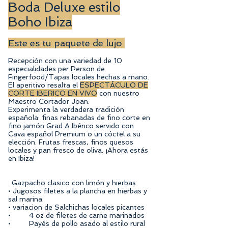
Boda Deluxe estilo
Boho Ibiza
Este es tu paquete de lujo
Recepción con una variedad de 10
especialidades per Person de
Fingerfood/Tapas locales hechas a mano.
El aperitivo resalta el
ESPECTÁCULO DE
CORTE IBERICO EN VIVO
con nuestro
Maestro Cortador Joan.
Experimenta la verdadera tradición
española: finas rebanadas de fino corte en
fino jamón Grad A Ibérico servido con
Cava español Premium o un cóctel a su
elección. Frutas frescas, finos quesos
locales y pan fresco de oliva. ¡Ahora estás
en Ibiza!
. Gazpacho clasico con limón y hierbas
• Jugosos filetes a la plancha en hierbas y
sal marina
• variacion de Salchichas locales picantes
• 4 oz de filetes de carne marinados
• Payés de pollo asado al estilo rural